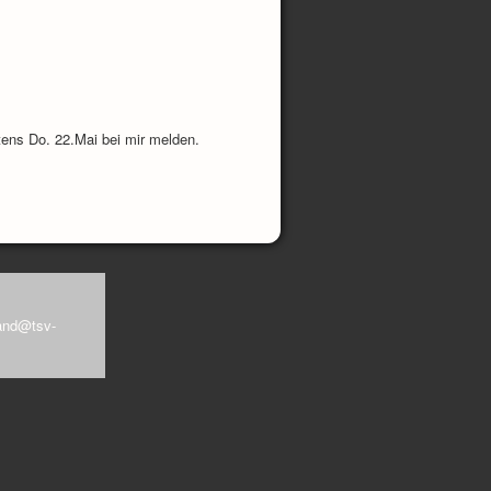
tens Do. 22.Mai bei mir melden.
and@tsv-