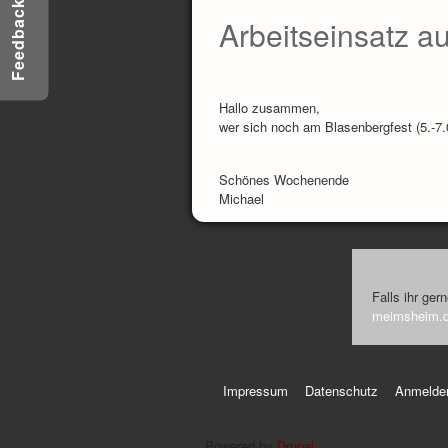
Feedback
Arbeitseinsatz a
Hallo zusammen,
wer sich noch am Blasenbergfest (5.-7.
Schönes Wochenende
Michael
Falls ihr ger
meimsheim.
Impressum
Datenschutz
Anmelde
Powered by
Drupal