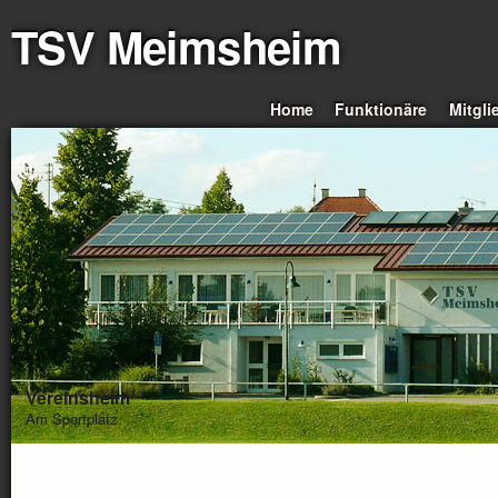
TSV Meimsheim
Home
Funktionäre
Mitgli
Vereinsheim
Am Sportplatz