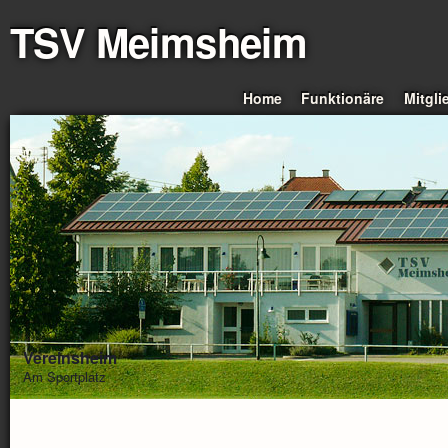
TSV Meimsheim
Home
Funktionäre
Mitgli
Vereinsheim
Am Sportplatz