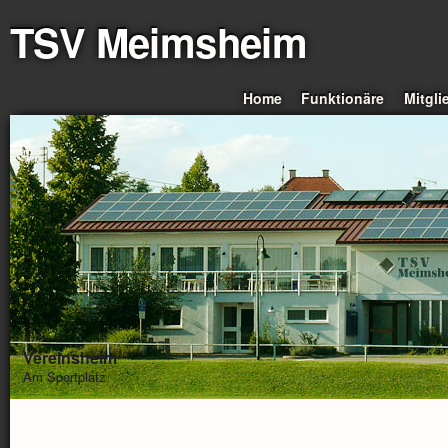
TSV Meimsheim
Home
Funktionäre
Mitgli
Vereinsheim
Am Sportplatz