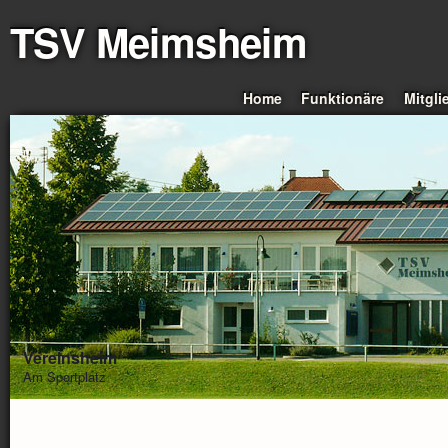
TSV Meimsheim
Home
Funktionäre
Mitgli
Vereinsheim
Am Sportplatz