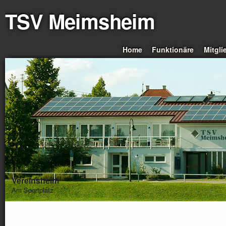
TSV Meimsheim
Home
Funktionäre
Mitgli
Vereinsheim
Am Sportplatz