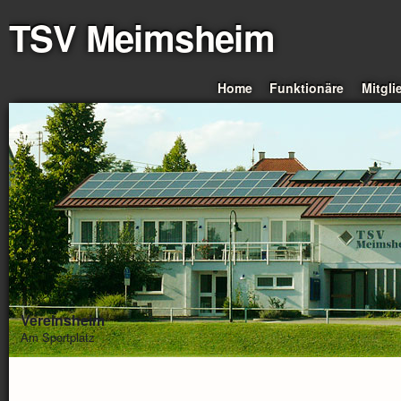
TSV Meimsheim
Home
Funktionäre
Mitgli
Vereinsheim
Am Sportplatz