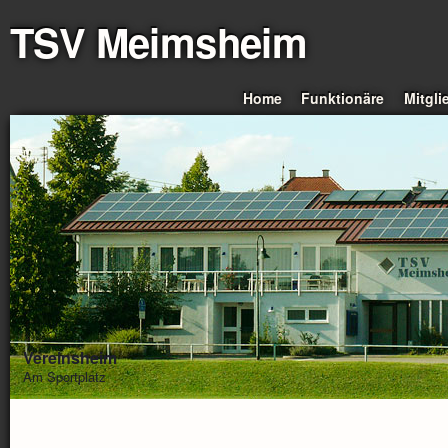
TSV Meimsheim
Home
Funktionäre
Mitgli
Vereinsheim
Am Sportplatz