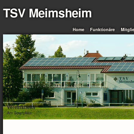
TSV Meimsheim
Home
Funktionäre
Mitgli
Vereinsheim
Am Sportplatz