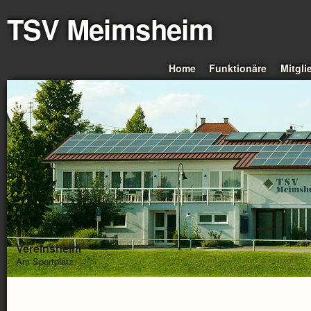
TSV Meimsheim
Home
Funktionäre
Mitgli
Vereinsheim
Am Sportplatz