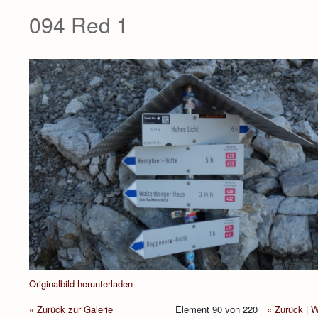
094 Red 1
Originalbild herunterladen
« Zurück zur Galerie
Element 90 von 220
« Zurück
|
W