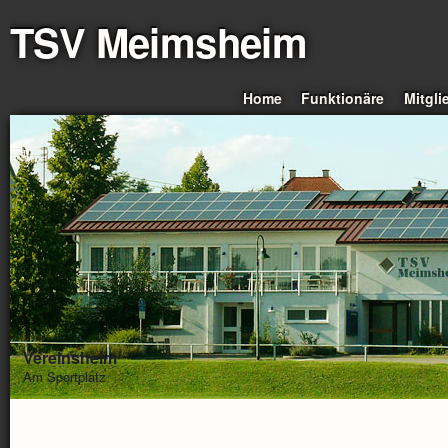
TSV Meimsheim
Home
Funktionäre
Mitgli
Vereinsheim
Am Sportplatz