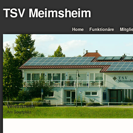
TSV Meimsheim
Home
Funktionäre
Mitgli
Vereinsheim
Am Sportplatz