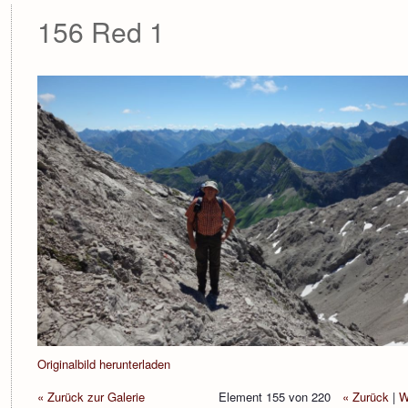
156 Red 1
Originalbild herunterladen
« Zurück zur Galerie
Element 155 von 220
« Zurück
|
W