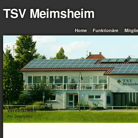
TSV Meimsheim
Home
Funktionäre
Mitgli
Vereinsheim
Am Sportplatz