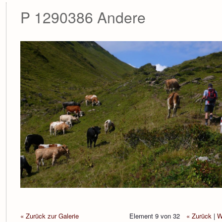
P 1290386 Andere
« Zurück zur Galerie
Element 9 von 32
« Zurück
|
W