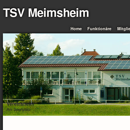
TSV Meimsheim
Home
Funktionäre
Mitgli
Vereinsheim
Am Sportplatz