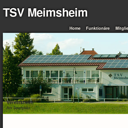
TSV Meimsheim
Home
Funktionäre
Mitgli
Vereinsheim
Am Sportplatz