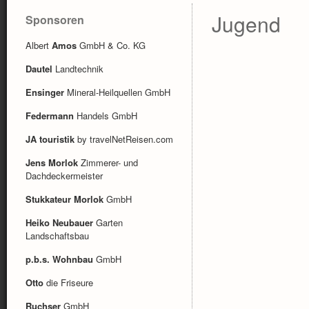
Jugend
Sponsoren
Albert
Amos
GmbH & Co. KG
Dautel
Landtechnik
Ensinger
Mineral-Heilquellen GmbH
Federmann
Handels GmbH
JA touristik
by travelNetReisen.com
Jens Morlok
Zimmerer- und
Dachdeckermeister
Stukkateur Morlok
GmbH
Heiko Neubauer
Garten
Landschaftsbau
p.b.s. Wohnbau
GmbH
Otto
die Friseure
Ruchser
GmbH