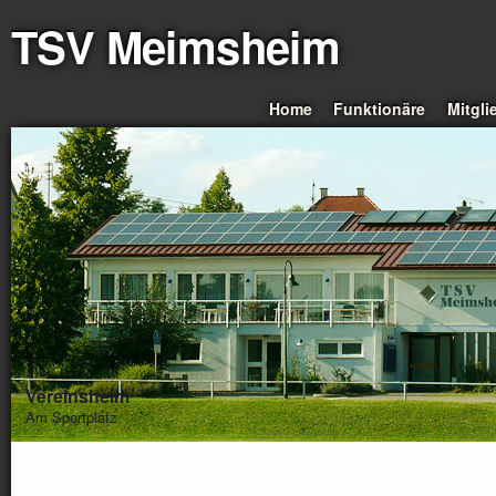
TSV Meimsheim
Home
Funktionäre
Mitgli
Vereinsheim
Am Sportplatz