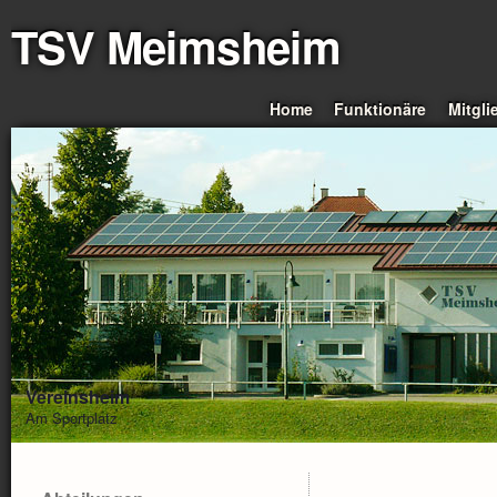
TSV Meimsheim
Home
Funktionäre
Mitgli
Vereinsheim
Am Sportplatz